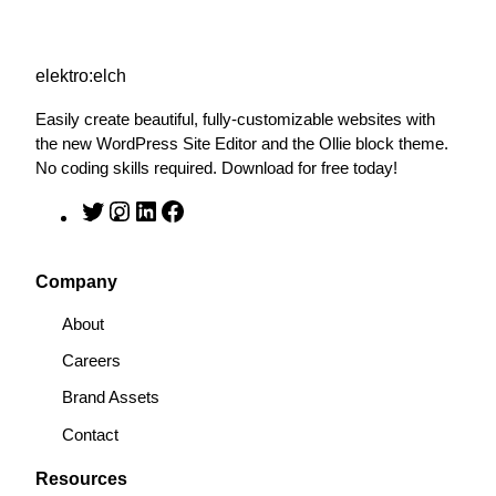
elektro:elch
Easily create beautiful, fully-customizable websites with
the new WordPress Site Editor and the Ollie block theme.
No coding skills required. Download for free today!
T
I
L
F
w
n
i
a
i
s
n
c
Company
t
t
k
e
t
a
e
b
About
e
g
d
o
Careers
r
r
I
o
a
n
k
Brand Assets
m
Contact
Resources