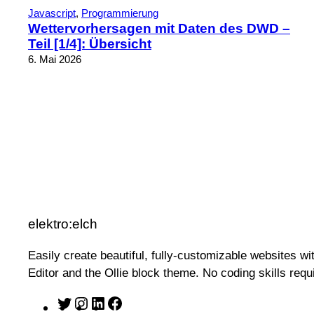
Javascript
, 
Programmierung
Wettervorhersagen mit Daten des DWD –
Teil [1/4]: Übersicht
6. Mai 2026
elektro:elch
Easily create beautiful, fully-customizable websites w
Editor and the Ollie block theme. No coding skills requ
T
I
L
F