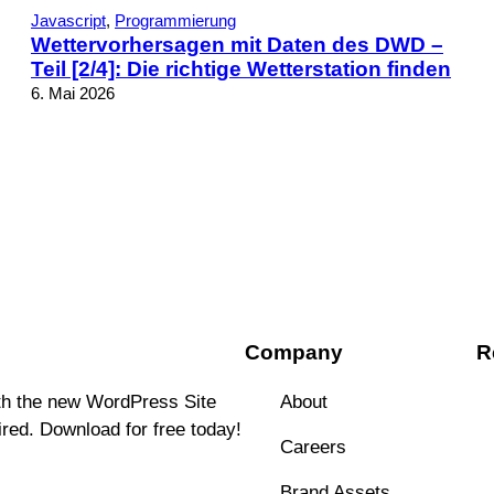
Javascript
, 
Programmierung
Wettervorhersagen mit Daten des DWD –
Teil [2/4]: Die richtige Wetterstation finden
6. Mai 2026
Company
R
ith the new WordPress Site
About
ired. Download for free today!
Careers
Brand Assets