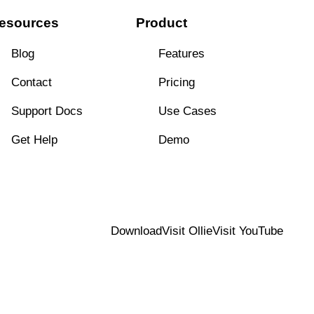
esources
Product
Blog
Features
Contact
Pricing
Support Docs
Use Cases
Get Help
Demo
Download
Visit Ollie
Visit YouTube