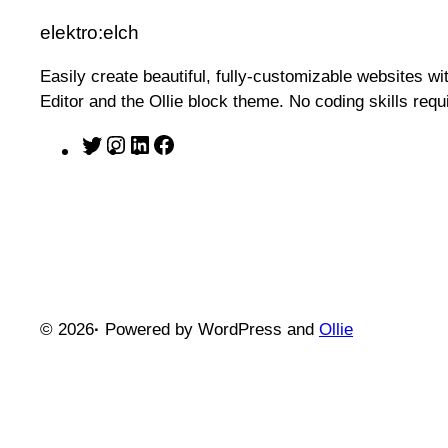
elektro:elch
Easily create beautiful, fully-customizable websites w
Editor and the Ollie block theme. No coding skills requ
T
I
L
F
w
n
i
a
i
s
n
c
t
t
k
e
t
a
e
b
e
g
d
o
r
r
I
o
© 2026
·
Powered by WordPress and
Ollie
a
n
k
m