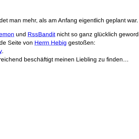
et man mehr, als am Anfang eigentlich geplant war.
emon
und
RssBandit
nicht so ganz glücklich gewor
nde Seite von
Herrn Hebig
gestoßen:
y
.
reichend beschäftigt meinen Liebling zu finden…