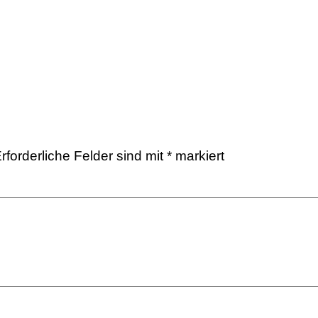
rforderliche Felder sind mit
*
markiert