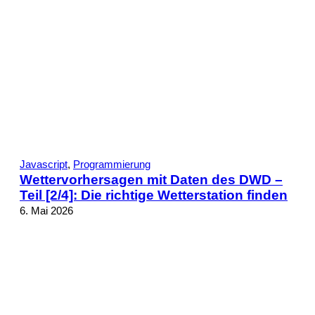
Javascript
, 
Programmierung
Wettervorhersagen mit Daten des DWD –
Teil [2/4]: Die richtige Wetterstation finden
6. Mai 2026