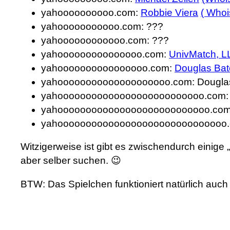
yahoooooooooo.com:
Robbie Viera
( Whoi
yahooooooooooo.com: ???
yahoooooooooooo.com: ???
yahooooooooooooooo.com:
UnivMatch, L
yahoooooooooooooooo.com:
Douglas Bat
yahoooooooooooooooooooo.com:
Dougla
yahoooooooooooooooooooooooooo.com
yahooooooooooooooooooooooooooo.co
yahoooooooooooooooooooooooooooooo.
Witzigerweise ist gibt es zwischendurch einige 
aber selber suchen. 😉
BTW: Das Spielchen funktioniert natürlich auch