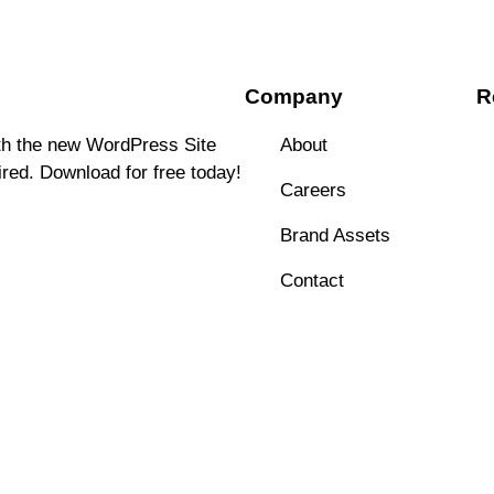
Company
R
ith the new WordPress Site
About
ired. Download for free today!
Careers
Brand Assets
Contact