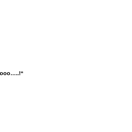
ooo…..!“