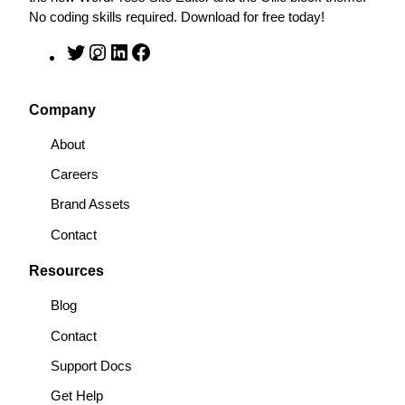
No coding skills required. Download for free today!
T
I
L
F
w
n
i
a
i
s
n
c
Company
t
t
k
e
t
a
e
b
About
e
g
d
o
Careers
r
r
I
o
a
n
k
Brand Assets
m
Contact
Resources
Blog
Contact
Support Docs
Get Help