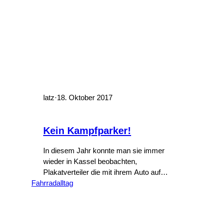
latz
·
18. Oktober 2017
Kein Kampfparker!
In diesem Jahr konnte man sie immer
wieder in Kassel beobachten,
Plakatverteiler die mit ihrem Auto auf
Fahrradalltag
Fuß- und Fahradwegen oder in absoluten
Halteverboten standen: