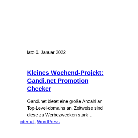
latz
·
9. Januar 2022
Kleines Wochend-Projekt:
Gandi.net Promotion
Checker
Gandi.net bietet eine große Anzahl an
Top-Level-domains an. Zeitweise sind
diese zu Werbezwecken stark
internet
vergünstigt. Die Webseite macht es
, 
WordPress
allerdings schwierig, sich einen Überblick
über die momentan günstigen Domains