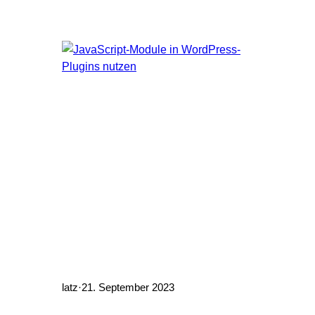
und gut getestet, somit muss man das
Rad nicht neu erfinden. Das Problem
WordPress ist ein wenig wie eine
Programmiersprache. Man hat eine
Anzahl…
latz
·
21. September 2023