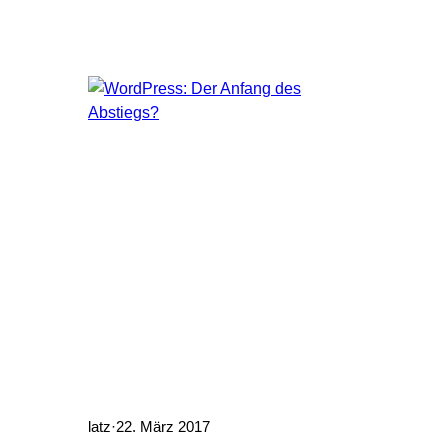
Interface des Plugin-Respositories und
der Weg zu den vorherigen Versionen
etwas geändert.
latz
·
22. März 2017