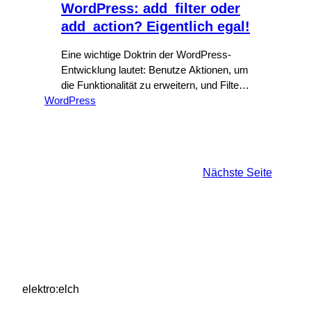
WordPress: add_filter oder
add_action? Eigentlich egal!
Eine wichtige Doktrin der WordPress-
Entwicklung lautet: Benutze Aktionen, um
die Funktionalität zu erweitern, und Filter,
WordPress
um Daten zu ändern. Wir haben alle
davon gehört und sie wird von uns immer
beachtet. Immer? Nun ja, …
Nächste Seite
elektro:elch