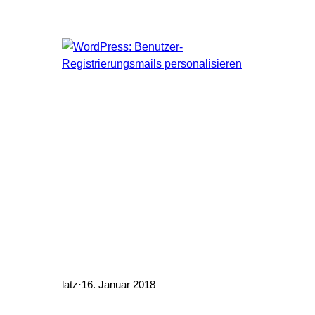
zu erhalten. Mit diesem kleinen Skript
kann man sich eine JSON-Array mit den
aktuell beworbenen Domains erstellen.
(Foto von Claudio Schwarz auf Unsplash)
latz
·
16. Januar 2018