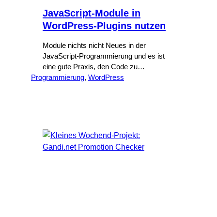
JavaScript-Module in
WordPress-Plugins nutzen
Module nichts nicht Neues in der
JavaScript-Programmierung und es ist
eine gute Praxis, den Code zu
Programmierung
modularisieren. WordPress bietet von
, 
WordPress
Haus aus keine Möglichkeit an, Skripte
als Modul zu laden. Es existiert ein Ticket
von Mitte 2022, aber es hat noch nicht
viel Beachtung gefunden. Deshalb ist bis
dahin ein Workaround nötig, wenn man
Module…