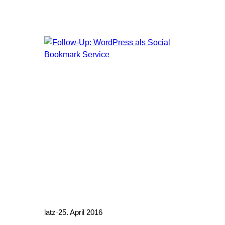
WordPress hinzuzufügen. Version 4.7 hat
einen Hook erhalten, mit dem man
einfach die Sammelaktionen erweitern
kann. add_action(‚bulk_actions-
{screen_id}‘, ‚my_bulk_action‘);
latz
·
25. April 2016