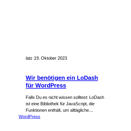
latz
·
19. Oktober 2023
Wir benötigen ein LoDash
für WordPress
Falls Du es nicht wissen solltest: LoDash
ist eine Bibliothek für JavaScript, die
Funktionen enthält, um alltägliche
WordPress
Aufgaben zu vereinfachen. Man könnte
die Funktionen auch selber schreiben,
aber LoDash-Funktionen sind optimiert