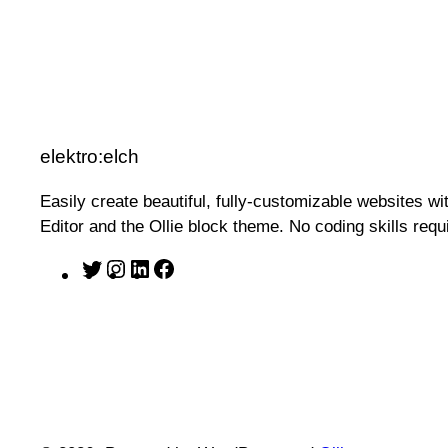
elektro:elch
Easily create beautiful, fully-customizable websites w
Editor and the Ollie block theme. No coding skills requ
T
I
L
F
w
n
i
a
i
s
n
c
t
t
k
e
t
a
e
b
e
g
d
o
r
r
I
o