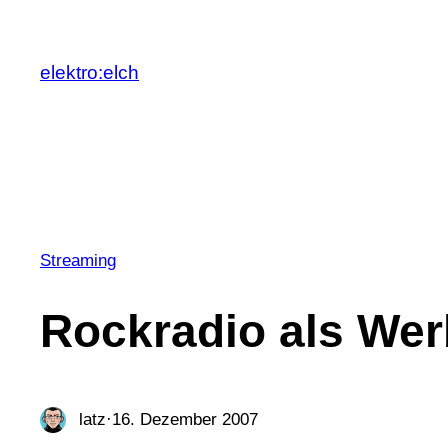
Zum
Inhalt
elektro:elch
springen
Streaming
Rockradio als We
latz
·
16. Dezember 2007