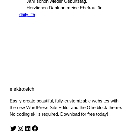
Jahr schon wieder Geburtstag.
Herzlichen Dank an meine Ehefrau für
daily life
diese tolle selbstgebackene Torte!
Geschenke gab’s auch: Mario Kart für die
WII (wollte ich schon immer haben, ohne
das Spiel wirklich zu kennen) alle Star
Trek Next Generation DVDs mit
Aufsteller Motorola Razr V3 (das will ich
schon seit Jahren haben),…
elektro:elch
Easily create beautiful, fully-customizable websites with
the new WordPress Site Editor and the Ollie block theme.
No coding skills required. Download for free today!
Twitter
Instagram
LinkedIn
Facebook