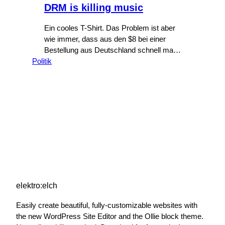
DRM is killing music
Ein cooles T-Shirt. Das Problem ist aber
wie immer, dass aus den $8 bei einer
Bestellung aus Deutschland schnell mal
Politik
20 Euronen werden. Zum Glück gibt es
das Motiv aber als eps-Datei. Also
saugen, ausdrucken und auf zum
nächsten T-Shirt-Bedrucker. Wer es
dennoch kaufen will: Giant Robot Printing.
(„rip off“ heisst übrigens „Abzocke“.) (via
BoingBoing)
elektro:elch
Easily create beautiful, fully-customizable websites with
the new WordPress Site Editor and the Ollie block theme.