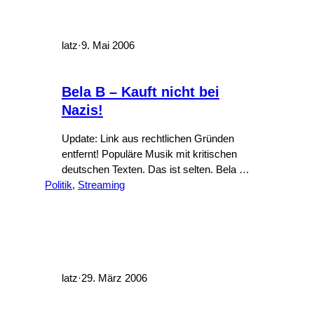
latz
·
9. Mai 2006
Bela B – Kauft nicht bei
Nazis!
Update: Link aus rechtlichen Gründen
entfernt! Populäre Musik mit kritischen
deutschen Texten. Das ist selten. Bela B
Politik
– Kauft nicht bei Nazis: MP3 oder
, 
Streaming
Stream. Jau! [via laut.de]
latz
·
29. März 2006