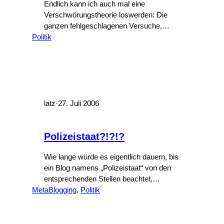
Endlich kann ich auch mal eine
Verschwörungstheorie loswerden: Die
ganzen fehlgeschlagenen Versuche,
Politik
Verkehrsflugzeuge in die Luft zu jagen,
werden von den Eisenbahn- und
Schiffsgesellschaften finanziert. Denn
spätenstens wenn ich bei der
Sicherheitsüberprüfung am Flughafen
genau so lange brauche, wie eine
Zugfahrt für die gleiche Strecke gedauert
latz
·
27. Juli 2006
hätte, überlege ich mir doch, ob nicht
einfach das…
Polizeistaat?!?!?
Wie lange würde es eigentlich dauern, bis
ein Blog namens „Polizeistaat“ von den
entsprechenden Stellen beachtet,
MetaBlogging
beobachtet und bearbeitet wird? Wer den
, 
Politik
Test machen möchte: die Domain
www.polizeistaat.de scheint noch frei zu
sein 🙂