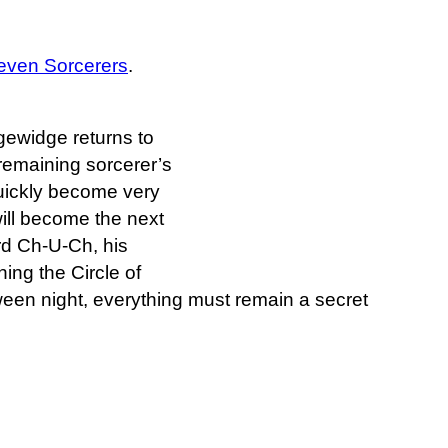
Seven Sorcerers
.
gewidge returns to
remaining sorcerer’s
quickly become very
ill become the next
rd Ch-U-Ch, his
ing the Circle of
oween night, everything must remain a secret