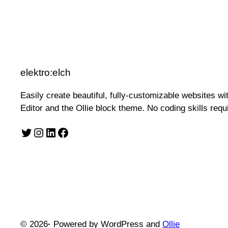
elektro:elch
Easily create beautiful, fully-customizable websites w
Editor and the Ollie block theme. No coding skills requ
Twitter
Instagram
LinkedIn
Facebook
© 2026
·
Powered by WordPress and
Ollie