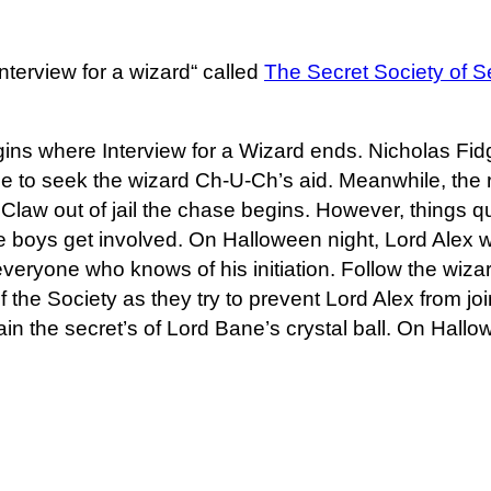
Interview for a wizard“ called
The Secret Society of 
ins where Interview for a Wizard ends. Nicholas Fid
se to seek the wizard Ch-U-Ch’s aid. Meanwhile, the 
Claw out of jail the chase begins. However, things 
 boys get involved. On Halloween night, Lord Alex w
everyone who knows of his initiation. Follow the wiza
the Society as they try to prevent Lord Alex from join
in the secret’s of Lord Bane’s crystal ball. On Hall