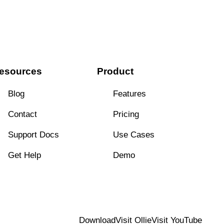
esources
Product
Blog
Features
Contact
Pricing
Support Docs
Use Cases
Get Help
Demo
Download
Visit Ollie
Visit YouTube