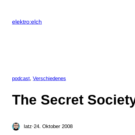
Zum
Inhalt
elektro:elch
springen
podcast
, 
Verschiedenes
The Secret Societ
latz
·
24. Oktober 2008