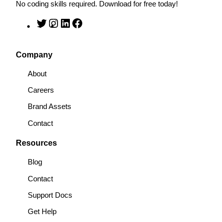
No coding skills required. Download for free today!
T
I
L
F
w
n
i
a
i
s
n
c
Company
t
t
k
e
t
a
e
b
About
e
g
d
o
Careers
r
r
I
o
a
n
k
Brand Assets
m
Contact
Resources
Blog
Contact
Support Docs
Get Help