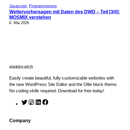
Javascript
, 
Programmierung
Wettervorhersagen mit Daten des DWD – Teil [3/4]:
MOSMIX verstehen
6. Mai 2026
elektro:elch
Easily create beautiful, fully-customizable websites with
the new WordPress Site Editor and the Ollie block theme.
No coding skills required. Download for free today!
T
I
L
F
w
n
i
a
i
s
n
c
Company
t
t
k
e
t
a
e
b