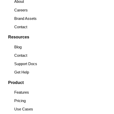
About
e
g
d
o
Careers
r
r
I
o
a
n
k
Brand Assets
m
Contact
Resources
Blog
Contact
Support Docs
Get Help
Product
Features
Pricing
Use Cases