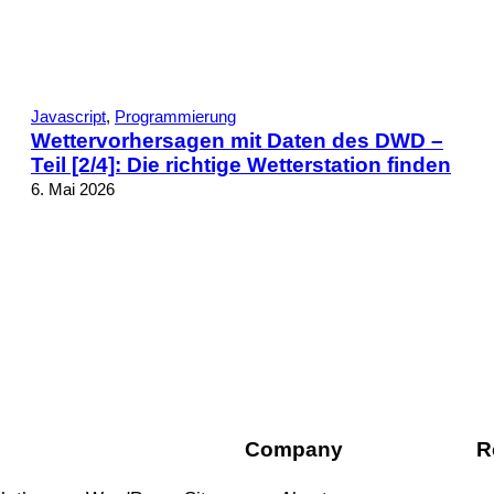
Javascript
, 
Programmierung
Wettervorhersagen mit Daten des DWD –
Teil [2/4]: Die richtige Wetterstation finden
6. Mai 2026
Company
R