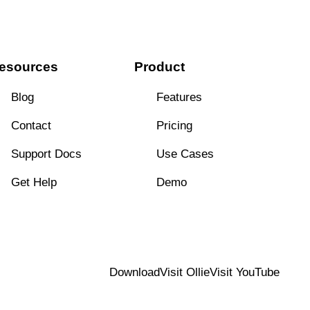
esources
Product
Blog
Features
Contact
Pricing
Support Docs
Use Cases
Get Help
Demo
Download
Visit Ollie
Visit YouTube