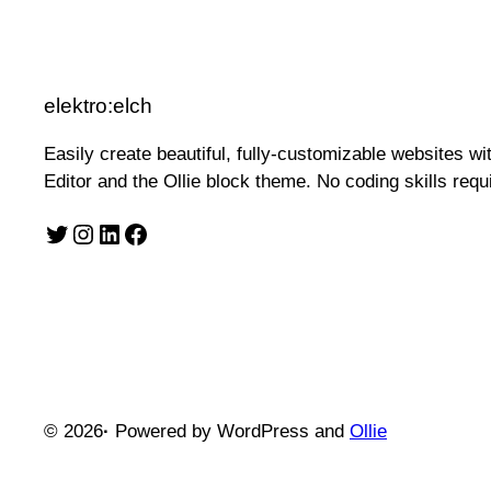
elektro:elch
Easily create beautiful, fully-customizable websites w
Editor and the Ollie block theme. No coding skills requ
Twitter
Instagram
LinkedIn
Facebook
© 2026
·
Powered by WordPress and
Ollie