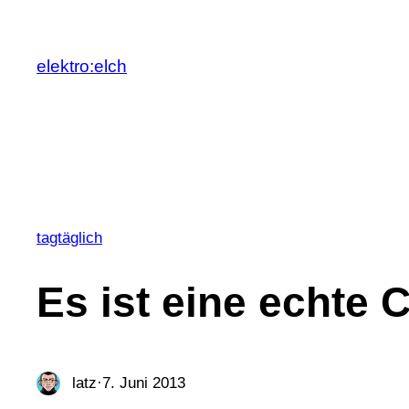
Zum
Inhalt
elektro:elch
springen
tagtäglich
Es ist eine echte 
latz
·
7. Juni 2013