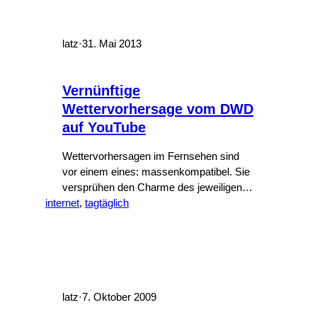
latz
·
31. Mai 2013
Vernünftige
Wettervorhersage vom DWD
auf YouTube
Wettervorhersagen im Fernsehen sind
vor einem eines: massenkompatibel. Sie
versprühen den Charme des jeweiligen
internet
Jahrzehnts oder vielmehr das, was die
, 
tagtäglich
Fernsehmacher dafür halten und sind für
das Publikum gestrickt, die den
entsprechenden Sender hauptsächlich
sehen. Das geht von der krampfhaft auf
locker gemachten Sendung der ARD, die
trotzdem immer noch den amtlichen
latz
·
7. Oktober 2009
Anstrich haben möchte,…