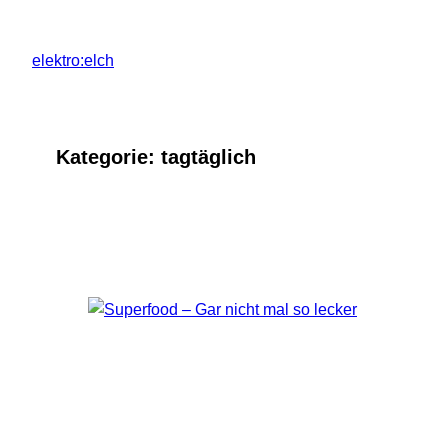
Zum
Inhalt
elektro:elch
springen
Kategorie:
tagtäglich