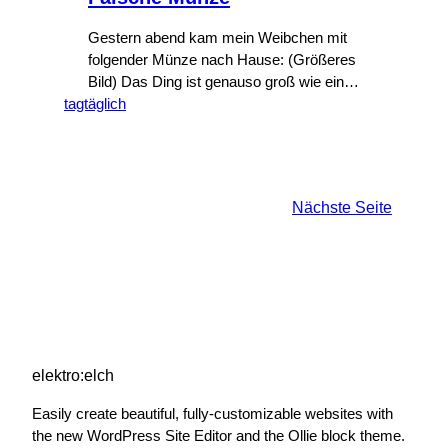
Gestern abend kam mein Weibchen mit
folgender Münze nach Hause: (Größeres
Bild) Das Ding ist genauso groß wie eine
tagtäglich
2-Euro-Münze und wiegt auch exakt 9
Gramm. Welches Land denkt sich so
eine Gemeinheit aus? Das Gebäude sieht
nach Südost-Asien aus und auch die
Schrift hat etwas aus dieser Gegend…
Nächste Seite
Weiß jemand Genaueres? Update: Meine
Vermutung…
elektro:elch
Easily create beautiful, fully-customizable websites with
the new WordPress Site Editor and the Ollie block theme.