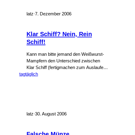
wirklich schwierig, auf die richtige zu
kommen. Ob da wohl die Ereignisse bei
einer anderen großen deutschen…
latz
·
7. Dezember 2006
Klar Schiff? Nein, Rein
Schiff!
Kann man bitte jemand den Weißwurst-
Mampfern den Unterschied zwischen
Klar Schiff (fertigmachen zum Auslaufen)
tagtäglich
und Rein Schiff (saubermachen)
erklären?
latz
·
30. August 2006
Falsche Münze