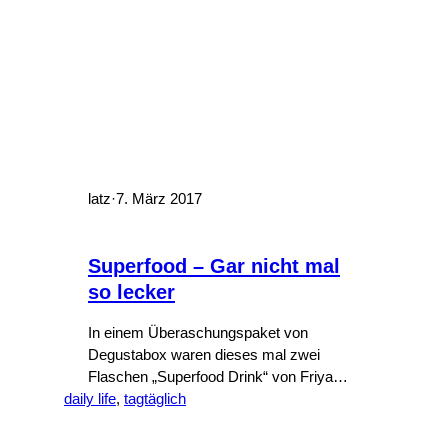
latz
·
7. März 2017
Superfood – Gar nicht mal
so lecker
In einem Überaschungspaket von
Degustabox waren dieses mal zwei
Flaschen „Superfood Drink“ von Friya
daily life
enthalten. Mit Basilikum-Samen. OK,
, 
tagtäglich
Basilikum scheint jetzt auch Superfood
zu sein.