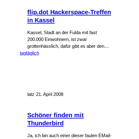
flip.dot Hackerspace-Treffen
in Kassel
Kassel, Stadt an der Fulda mit fast
200.000 Einwohnern, ist zwar
grottenhässlich, dafür gibt es aber den
tagtäglich
Herkules, bergeweise Museen, einen
tollen Hackerspace, ein Staatstheater, die
Universität , Halt, halt, halt! Was? Einen
Hackerspace? In Kassel? Nein, den gibt
es natürlich nicht. Noch nicht. Könnte
aber bald. Denn ein paar Leute haben
sich überlegt, dass…
latz
·
21. April 2008
Schöner finden mit
Thunderbird
Ja, ich bin auch einer dieser faulen EMail-