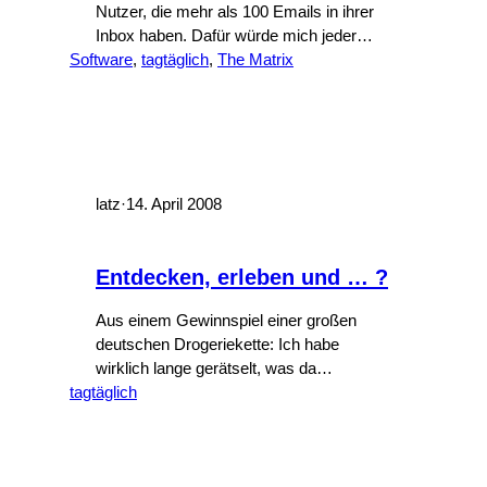
Nutzer, die mehr als 100 Emails in ihrer
Inbox haben. Dafür würde mich jeder
Software
GTD-Guru umbringen. Das man damit
, 
tagtäglich
, 
The Matrix
aber trotzdem leben kann, zeigt dieser
Screencast, der zu einem Plugin namens
Seek gehört: Seek 1.0 extension to
Mozilla Thunderbird from David Huynh on
Vimeo. [via newsforge]
latz
·
14. April 2008
Entdecken, erleben und … ?
Aus einem Gewinnspiel einer großen
deutschen Drogeriekette: Ich habe
wirklich lange gerätselt, was da
tagtäglich
tatsächlich eingesetzt werden soll, denn
das Erste was mir (und meiner Frau!)
einfiel war: Ausspionieren Nachdem ich
mir diese Lösung überlegt hatte, war es