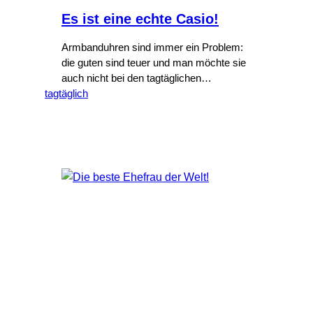
Es ist eine echte Casio!
Armbanduhren sind immer ein Problem:
die guten sind teuer und man möchte sie
auch nicht bei den tagtäglichen
tagtäglich
Bastelarbeiten tragen, damit sie keinen
Schaden nimmt. Billige Uhren hingegen
sind nach so kurzer Zeit kaputt, vor allem
das Armband, dass sich deren
Anschaffung nicht lohnt. Diese Woche
war bei einem der großen deutschen
Supermärkte ein Klassiker…