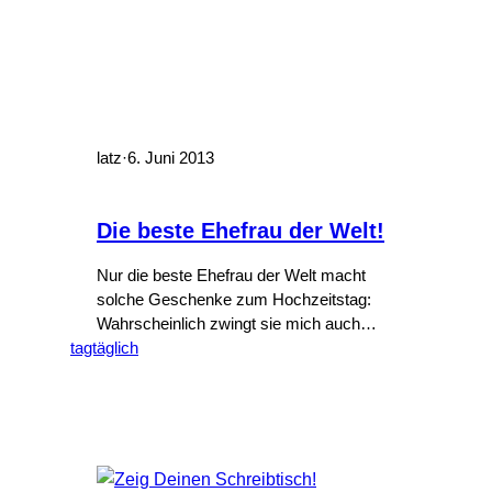
latz
·
6. Juni 2013
Die beste Ehefrau der Welt!
Nur die beste Ehefrau der Welt macht
solche Geschenke zum Hochzeitstag:
Wahrscheinlich zwingt sie mich auch
tagtäglich
noch, beim Trinken „Stargate“ oder
„Doktor Who“ anzusehen. Das Leben
kann so grausam sein ;-). Foto: Ekaterina
Shevchenko auf Unsplash