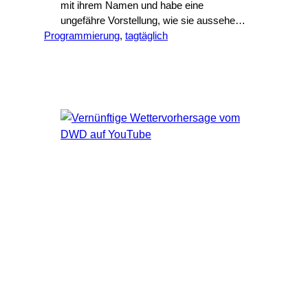
mit ihrem Namen und habe eine
ungefähre Vorstellung, wie sie aussehen.
Programmierung
Was ich auch interessant fände, wäre die
, 
tagtäglich
Art wie sie arbeiten. Nutzen sie einen
Laptop, wie viele Monitore nutzen sie
usw.? Hier ist mein Schreibtisch (ich
habe natürlich vorher aufgeräumt :-)): Der
Computer besteht aus einem „ASRock
Z77 Extreme“-Board mit…