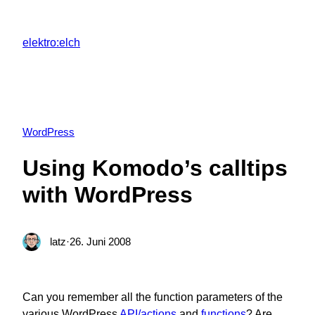
Zum
Inhalt
elektro:elch
springen
WordPress
Using Komodo’s calltips
with WordPress
latz
·
26. Juni 2008
Can you remember all the function parameters of the
various WordPress
API/actions
and
functions
? Are