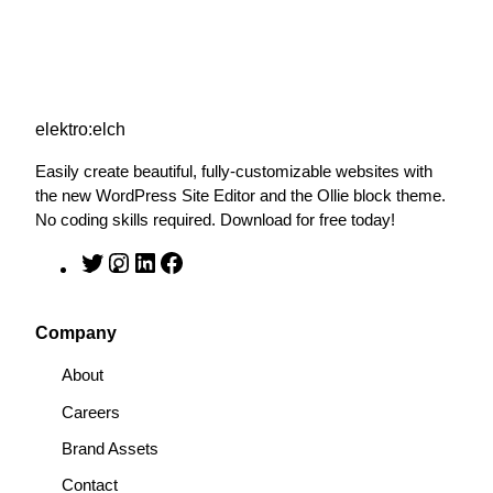
elektro:elch
Easily create beautiful, fully-customizable websites with
the new WordPress Site Editor and the Ollie block theme.
No coding skills required. Download for free today!
T
I
L
F
w
n
i
a
i
s
n
c
Company
t
t
k
e
t
a
e
b
About
e
g
d
o
Careers
r
r
I
o
a
n
k
Brand Assets
m
Contact