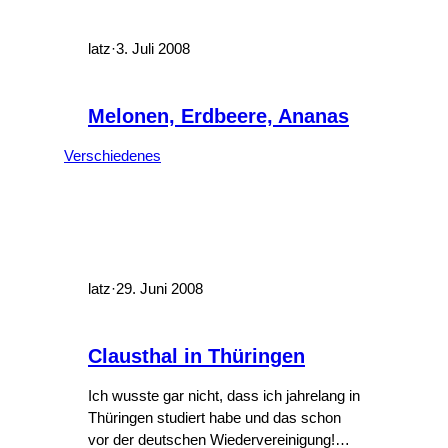
das Passwort zu lang… Das hätte ich
eher andersherum erwartet,…
latz
·
3. Juli 2008
Melonen, Erdbeere, Ananas
Verschiedenes
latz
·
29. Juni 2008
Clausthal in Thüringen
Ich wusste gar nicht, dass ich jahrelang in
Thüringen studiert habe und das schon
vor der deutschen Wiedervereinigung!