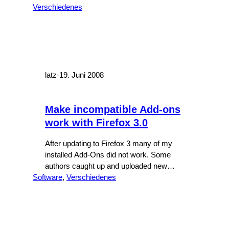
Verschiedenes
Sah eigentlich alles ganz nach Westen
aus und an die Grenzkontrollen kann ich
mich auch nicht erinnern. Aber wenn die
Netzeitung meint: Qualitäts-
JournalismusGeographiekenntnisse?
latz
·
19. Juni 2008
Make incompatible Add-ons
work with Firefox 3.0
After updating to Firefox 3 many of my
installed Add-Ons did not work. Some
authors caught up and uploaded new
Software
versions ASAP but some seem to have
, 
Verschiedenes
lost interest in their work. If you’re in real
need of the plugin or are accustomed to it
you may want to try this hack: Download
the plugin…