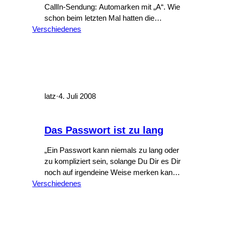
CallIn-Sendung: Automarken mit „A“. Wie
schon beim letzten Mal hatten die
Verschiedenes
Zuschauer eine Stunde Zeit,
„weltbekannte“ Automarken mit „A“ zu
nennen und natürlich ging es ganuso
lustig aus wie beim letzten Mal: Die
ersten beiden Marken Mazda und Lada
waren nach wenigen Minuten benannt,
die Zuschauer bekamen einige Hundert…
latz
·
4. Juli 2008
Das Passwort ist zu lang
„Ein Passwort kann niemals zu lang oder
zu kompliziert sein, solange Du Dir es Dir
noch auf irgendeine Weise merken kann.“
Verschiedenes
Das hat wohl jeder schon einmal gesagt
oder zumindest gehört. Die Betreiber von
AdTunes sind offensichtlich anderer
Meinung: Der Username ist zu kurz und