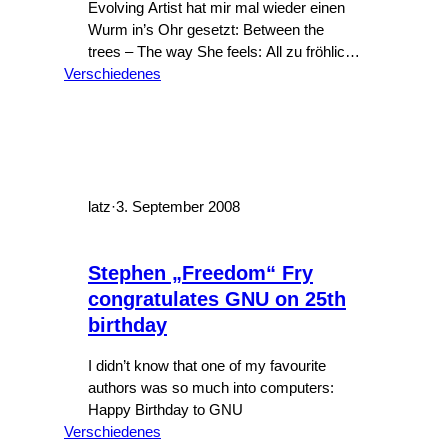
Evolving Artist hat mir mal wieder einen
Wurm in’s Ohr gesetzt: Between the
trees – The way She feels: All zu fröhlich
Verschiedenes
sollte man den Text allerdings nicht
mitsingen: Then she closed her eyes And
found relief in a knife The blood flows as
she cries Link: Between the trees bei
last.fm
latz
·
3. September 2008
Stephen „Freedom“ Fry
congratulates GNU on 25th
birthday
I didn’t know that one of my favourite
authors was so much into computers:
Happy Birthday to GNU
Verschiedenes