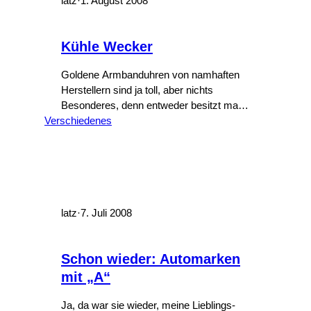
latz
·
1. August 2008
Kühle Wecker
Goldene Armbanduhren von namhaften
Herstellern sind ja toll, aber nichts
Besonderes, denn entweder besitzt man
Verschiedenes
ein Original und mag es aus Angst, es
könnte gestohlen werden, nicht tragen
oder man hat sich eine „Nachbildung“ in
Polen oder Thailand gegönnt. Wenn man
aber wirklich auffallen möchte, dann sollte
man sich eine Uhr aus dem Hause
„Tokyflash…
latz
·
7. Juli 2008
Schon wieder: Automarken
mit „A“
Ja, da war sie wieder, meine Lieblings-