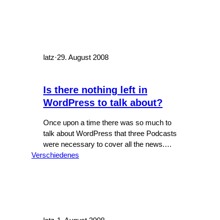
latz
·
29. August 2008
Is there nothing left in
WordPress to talk about?
Once upon a time there was so much to
talk about WordPress that three Podcasts
were necessary to cover all the news.
Verschiedenes
This has changed since the beginning of
August. Everything is silent, nobody
wants to tell me anything: Name last
episode Remark WordPress Weekly 12.
Jul Officially closed WordPress Podcast
05. Aug WordCast 06…