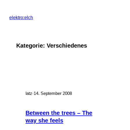
Zum
Inhalt
elektro:elch
springen
Kategorie:
Verschiedenes
latz
·
14. September 2008
Between the trees – The
way she feels