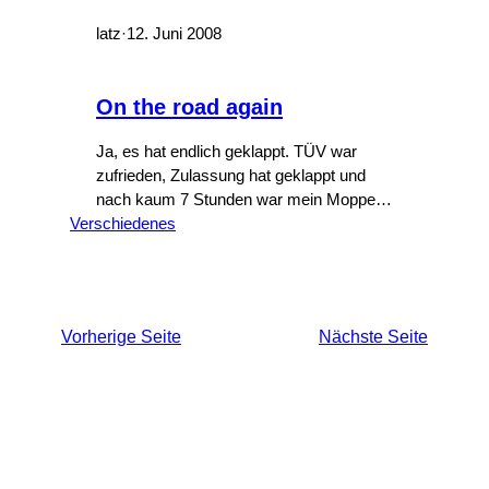
latz
·
12. Juni 2008
On the road again
Ja, es hat endlich geklappt. TÜV war
zufrieden, Zulassung hat geklappt und
nach kaum 7 Stunden war mein Mopped
Verschiedenes
wieder offiziell unterwegs. Die Rechnung:
Briefaufbietung: € 44,50 Neuer
Kettensatz: € 89,95 Neuer Hinterreifen: €
76,20 Neue Batterie: € 30,90 TÜV-
Gutachten: € 88,40 Zulassung: € 30,50
Vorherige Seite
Nächste Seite
Nummernschild: € 13,- Gesamt: € 373,45
Jetzt stellt sich die…